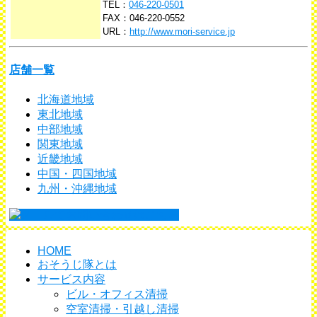
TEL：
046-220-0501
FAX：046-220-0552
URL：
http://www.mori-service.jp
店舗一覧
北海道地域
東北地域
中部地域
関東地域
近畿地域
中国・四国地域
九州・沖縄地域
HOME
おそうじ隊とは
サービス内容
ビル・オフィス清掃
空室清掃・引越し清掃