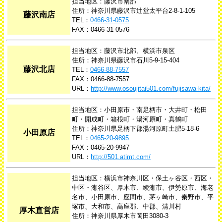
担当地区：藤沢市南部
住所：神奈川県藤沢市辻堂太平台2-8-1-105
藤沢南店
TEL：
0466-31-0575
FAX：0466-31-0576
担当地区：藤沢市北部、横浜市泉区
住所：神奈川県藤沢市石川5-9-15-404
藤沢北店
TEL：
0466-88-7557
FAX：0466-88-7557
URL：
http://www.osoujitai501.com/fujisawa-kita/
担当地区：小田原市・南足柄市・大井町・松田
町・開成町・箱根町・湯河原町・真鶴町
住所：神奈川県足柄下郡湯河原町土肥5-18-6
小田原店
TEL：
0465-20-9895
FAX：0465-20-9947
URL：
http://501.atimt.com/
担当地区：横浜市神奈川区・保土ヶ谷区・西区・
中区・瀬谷区、厚木市、綾瀬市、伊勢原市、海老
名市、小田原市、座間市、茅ヶ崎市、秦野市、平
塚市、大和市、高座郡、中郡、清川村
厚木直営店
住所：神奈川県厚木市岡田3080-3