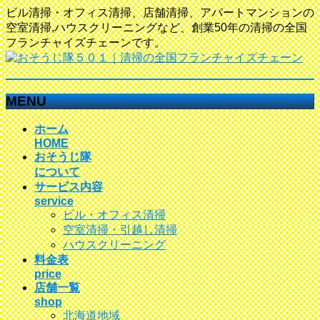
ビル清掃・オフィス清掃、店舗清掃、アパートマンションの
空室清掃,ハウスクリーニングなど、創業50年の清掃の全国
フランチャイズチェーンです。
MENU
メ
ホーム
ニ
HOME
おそうじ隊
ュ
について
ー
サービス内容
を
service
飛
ビル・オフィス清掃
ば
空室清掃・引越し清掃
す
ハウスクリーニング
料金表
price
店舗一覧
shop
北海道地域