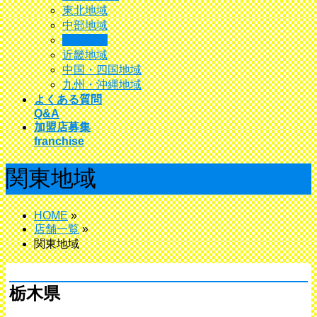
東北地域
中部地域
関東地域
近畿地域
中国・四国地域
九州・沖縄地域
よくある質問
Q&A
加盟店募集
franchise
関東地域
HOME
»
店舗一覧
»
関東地域
栃木県