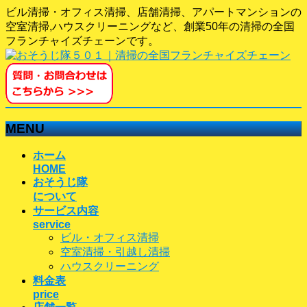
ビル清掃・オフィス清掃、店舗清掃、アパートマンションの
空室清掃,ハウスクリーニングなど、創業50年の清掃の全国
フランチャイズチェーンです。
MENU
メ
ホーム
ニ
HOME
おそうじ隊
ュ
について
ー
サービス内容
を
service
飛
ビル・オフィス清掃
ば
空室清掃・引越し清掃
す
ハウスクリーニング
料金表
price