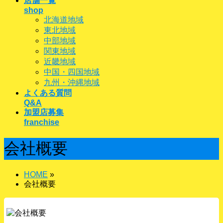
店舗一覧
shop
北海道地域
東北地域
中部地域
関東地域
近畿地域
中国・四国地域
九州・沖縄地域
よくある質問
Q&A
加盟店募集
franchise
会社概要
HOME
»
会社概要