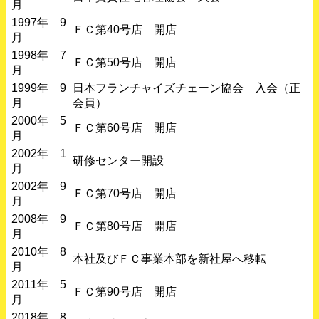
月
1997年 9
ＦＣ第40号店 開店
月
1998年 7
ＦＣ第50号店 開店
月
1999年 9
日本フランチャイズチェーン協会 入会（正
月
会員）
2000年 5
ＦＣ第60号店 開店
月
2002年 1
研修センター開設
月
2002年 9
ＦＣ第70号店 開店
月
2008年 9
ＦＣ第80号店 開店
月
2010年 8
本社及びＦＣ事業本部を新社屋へ移転
月
2011年 5
ＦＣ第90号店 開店
月
2018年 8