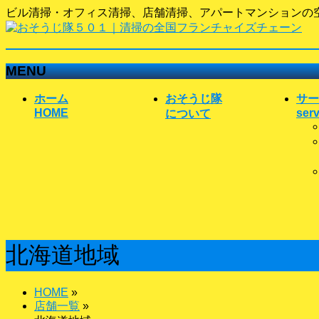
ビル清掃・オフィス清掃、店舗清掃、アパートマンションの空
MENU
メ
ホーム
おそうじ隊
サー
ニ
HOME
serv
について
ュ
ー
を
飛
ば
す
北海道地域
HOME
»
店舗一覧
»