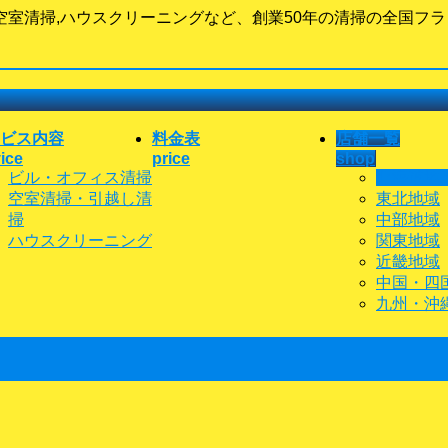
室清掃,ハウスクリーニングなど、創業50年の清掃の全国フ
ビス内容
料金表
店舗一覧
ice
price
shop
ビル・オフィス清掃
北海道地
空室清掃・引越し清
東北地域
掃
中部地域
ハウスクリーニング
関東地域
近畿地域
中国・四
九州・沖