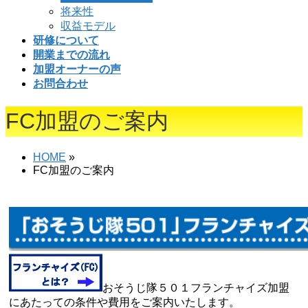
将来性
を
収益モデル
飛
研修について
ば
開業までの流れ
す
加盟オーナーの声
お問合わせ
FC加盟のご案内
HOME
»
FC加盟のご案内
おそうじ隊５０１フランチャイズ加盟
にあたっての条件や費用をご案内いたします。